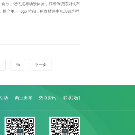
、食欲、记忆点与场景体验，打破传统陈列式布
弃单一 logo 堆砌，用食材原生形态做造型
4
45
下一页
活动
商业美陈
热点资讯
联系我们