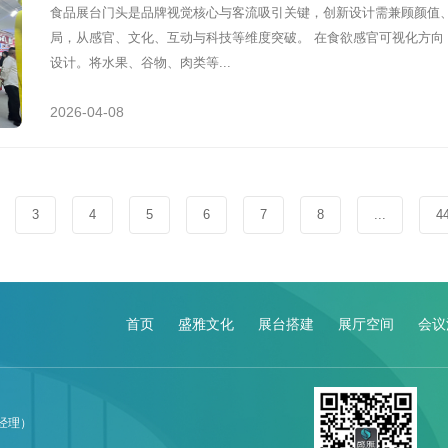
食品展台门头是品牌视觉核心与客流吸引关键，创新设计需兼顾颜值
局，从感官、文化、互动与科技等维度突破。 在食欲感官可视化方向，摒
设计。将水果、谷物、肉类等...
2026-04-08
3
4
5
6
7
8
...
4
首页
盛雅文化
展台搭建
展厅空间
会议
赵经理）