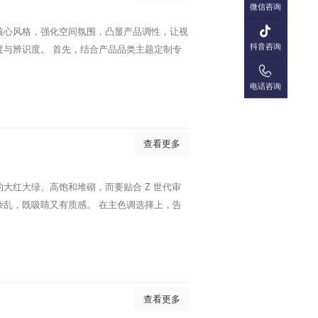
微信咨询

核心风格，强化空间氛围，凸显产品调性，让视
抖音咨询
与辨识度。 首先，结合产品品类主题定制专

电话咨询
查看更多
大红大绿、高饱和堆砌，而要贴合 Z 世代审
乱，既吸睛又有质感。 在主色调选择上，告
查看更多