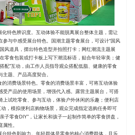
强化特色辨识度。互动体验不能脱离展台整体主题，需让
在参与中感受展台特色。国潮主题零食展台，可设计“国风
配国风道具，摆出特色造型并拍照打卡；网红潮流主题展
观众在零食包装或打卡板上写下潮流标语，贴合年轻审美；健
食搭配”互动，由工作人员指导观众搭配低脂、健康的零食
与主题、产品高度契合。
食的消费场景特色。零食的消费场景丰富，可将互动体验
感受产品的使用场景，增强代入感。露营主题展台，可搭
椅上试吃零食、参与互动，体验户外休闲的乐趣；便利店
”互动，模拟便利店购物场景，观众完成指定选购任务即可
亲子零食DIY”，让家长和孩子一起制作简单的零食拼盘，
庭属性。
展台特色影响力。年轻群体是零食的核心消费群体，且乐