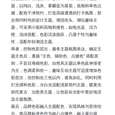
题，以纯白、浅灰、雾霾蓝为基底，低饱和单色点
缀，配色干净简约，打造高级通透的打卡氛围，契
合简约时尚的设计主题。潮流街头、潮玩趣味主
题，可采用小面积高饱和撞色，如电光蓝、活力
橙、浅绿搭配，色彩活泼跳跃，凸显个性与趣味
性，适配年轻潮流主题。
再者，
控制色彩层次，服务主题氛围表达
。确定主
题主色后，遵循 “主色、辅助色、点缀色” 搭配原
则，不盲目堆砌色彩。自然风主题以单色延伸渐变
为主，色调柔和统一；趣味互动主题可适度增加色
彩层次，但控制在三色以内，避免杂乱。同时利用
灯光调和色彩，冷白光适配清新简约主题，暖黄光
烘托复古、治愈类主题，让色彩在光影中更好地渲
染主题氛围。
最后，
品牌色彩融入主题配色
，实现风格与宣传结
合。将品牌标准色作为核心点缀色，融入展台墙