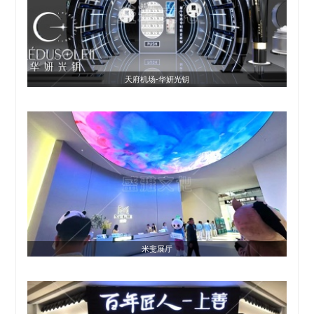
天府机场-华妍光钥
米斐展厅